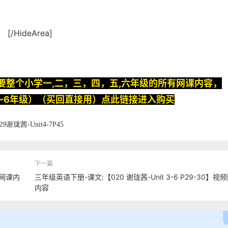
[/HideArea]
要整个小学一,二，三，四，五,六年级的所有网课内容，
~6年级）（买回直接用）点此链接进入购买
29谢珑茜-Unit4-7P45
频网课内
三年级英语下册-课文:【020 谢珑茜-Unit 3-6 P29-30】视
内容