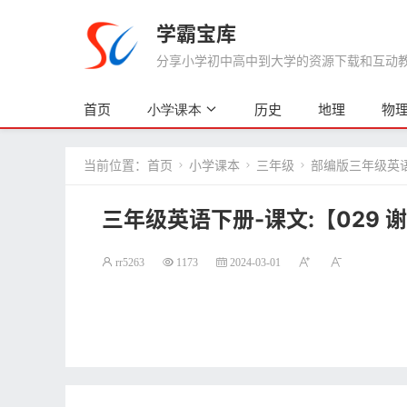
学霸宝库
分享小学初中高中到大学的资源下载和互动教学
首页
历史
地理
物
小学课本
当前位置：
首页
小学课本
三年级
部编版三年级英



三年级英语下册-课文:【029 谢珑
rr5263
1173
2024-03-01