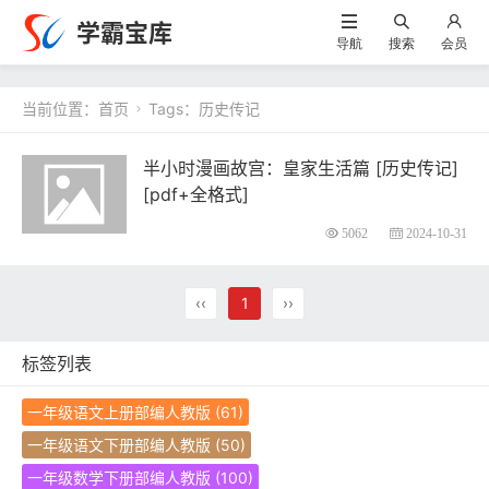
学霸宝库
导航
搜索
会员
当前位置：
首页
Tags：历史传记

半小时漫画故宫：皇家生活篇 [ 历史传记]
[pdf+全格式]
5062
2024-10-31
‹‹
1
››
标签列表
一年级语文上册部编人教版
(61)
一年级语文下册部编人教版
(50)
一年级数学下册部编人教版
(100)