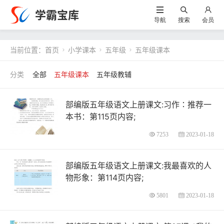
学霸宝库
导航
搜索
会员
当前位置：
首页
小学课本
五年级
五年级课本



全部
五年级课本
五年级教辅
部编版五年级语文上册课文:习作∶推荐一
本书：第115页内容;
7253
2023-01-18
部编版五年级语文上册课文:我最喜欢的人
物形象：第114页内容;
5801
2023-01-18