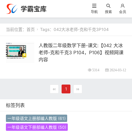
学霸宝库
导航
搜索
会员
当前位置：
首页
Tags：042大冰老师-克和千克3P104

人教版二年级数学下册-课文:【042 大冰
老师-克和千克3 P104，P106】视频网课
内容
5314
2024-03-12
‹‹
1
››
标签列表
一年级语文上册部编人教版
(61)
一年级语文下册部编人教版
(50)