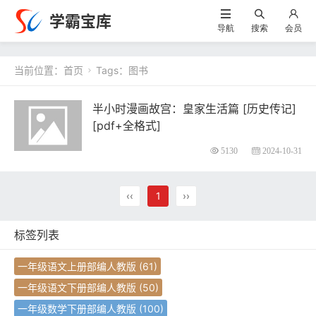
学霸宝库
导航
搜索
会员
当前位置：
首页
Tags：图书

半小时漫画故宫：皇家生活篇 [ 历史传记]
[pdf+全格式]
5130
2024-10-31
‹‹
1
››
标签列表
一年级语文上册部编人教版
(61)
一年级语文下册部编人教版
(50)
一年级数学下册部编人教版
(100)