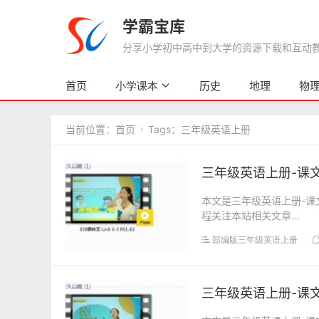
学霸宝库
分享小学初中高中到大学的资源下载和互动教学
首页
历史
地理
物
小学课本
当前位置：
首页
Tags：三年级英语上册

三年级英语上册-课文:【
本文是三年级英语上册-课文:
程关注本站相关文章...
部编版三年级英语上册
三年级英语上册-课文:【