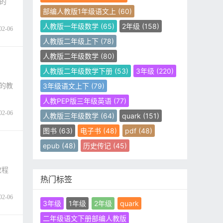
者的
部编人教版1年级语文上
(60)
人教版一年级数学
(65)
2年级
(158)
02-06
人教版二年级上下
(78)
人教版二年级数学
(80)
人教版二年级数学下册
(53)
3年级
(220)
者的教
3年级语文上下
(79)
人教PEP版三年级英语
(77)
02-06
人教版三年级数学
(64)
quark
(151)
图书
(63)
电子书
(48)
pdf
(48)
epub
(48)
历史传记
(45)
教程
热门标签
02-06
3年级
1年级
2年级
quark
二年级语文下册部编人教版