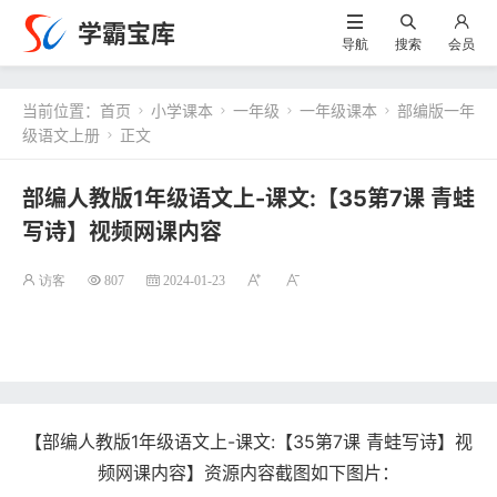
学霸宝库
导航
搜索
会员
当前位置：
首页
小学课本
一年级
一年级课本
部编版一年




级语文上册
正文

部编人教版1年级语文上-课文:【35第7课 青蛙
写诗】视频网课内容
访客
807
2024-01-23
【部编人教版1年级语文上-课文:【35第7课 青蛙写诗】视
频网课内容】资源内容截图如下图片：