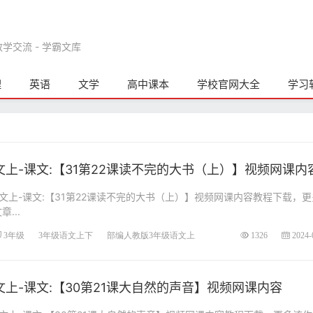
交流 - 学霸文库
理
英语
文学
高中课本
学校官网大全
学习
上-课文:【31第22课读不完的大书（上）】视频网课内
文上-课文:【31第22课读不完的大书（上）】视频网课内容教程下载，更
...
3年级
3年级语文上下
部编人教版3年级语文上
1326
2024-
上-课文:【30第21课大自然的声音】视频网课内容