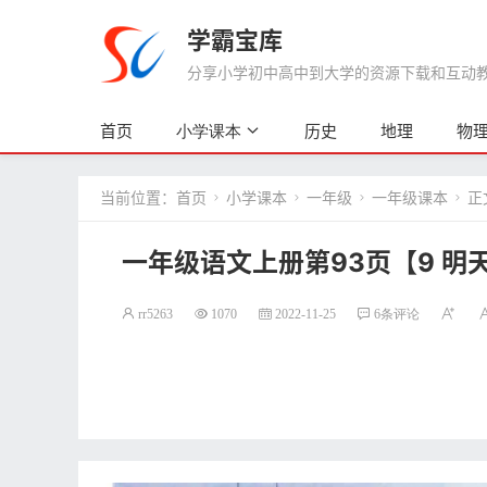
学霸宝库
分享小学初中高中到大学的资源下载和互动教学
首页
历史
地理
物
小学课本
当前位置：
首页
小学课本
一年级
一年级课本
正




一年级语文上册第93页【9 明
rr5263
1070
2022-11-25
6条评论