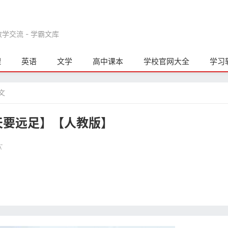
交流 - 学霸文库
理
英语
文学
高中课本
学校官网大全
学习
文
天要远足】【人教版】