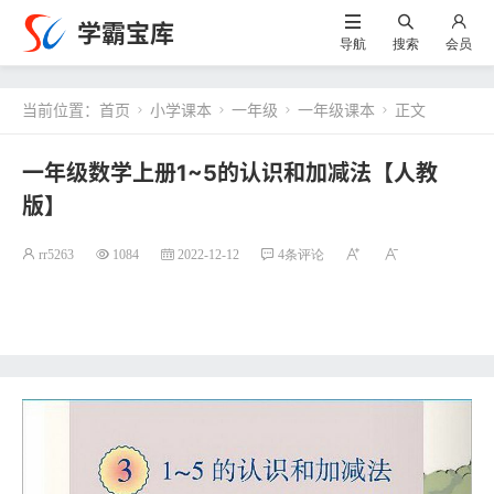
学霸宝库
导航
搜索
会员
当前位置：
首页
小学课本
一年级
一年级课本
正文




一年级数学上册1~5的认识和加减法【人教
版】
rr5263
1084
2022-12-12
4条评论