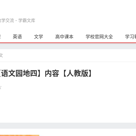
交流 - 学霸文库
理
英语
文学
高中课本
学校官网大全
学习
文
【语文园地四】内容【人教版】