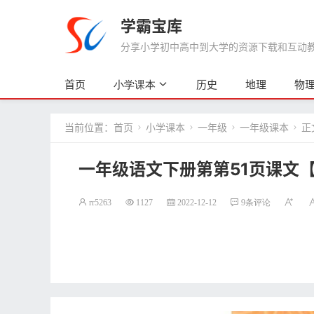
学霸宝库
分享小学初中高中到大学的资源下载和互动教学
首页
历史
地理
物
小学课本
当前位置：
首页
小学课本
一年级
一年级课本
正




一年级语文下册第第51页课文
rr5263
1127
2022-12-12
9条评论