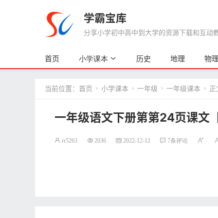
学霸宝库
分享小学初中高中到大学的资源下载和互动教学
首页
历史
地理
物
小学课本
当前位置：
首页
小学课本
一年级
一年级课本
正




一年级语文下册第第24页课文
rr5263
2036
2022-12-12
7条评论