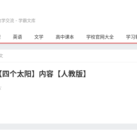
交流 - 学霸文库
理
英语
文学
高中课本
学校官网大全
学习
文
【四个太阳】内容【人教版】