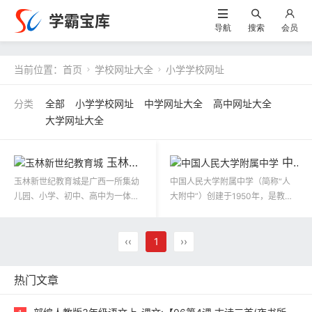
学霸宝库
导航
搜索
会员
当前位置：
首页
学校网址大全
小学学校网址


全部
小学学校网址
中学网址大全
高中网址大全
大学网址大全
玉林新世纪教育城
中国人民大学附属中学
玉林新世纪教育城是广西一所集幼
中国人民大学附属中学（简称“人
儿园、小学、初中、高中为一体的
大附中”）创建于1950年，是教育
一站式全寄宿制民办未来学校，是
部直属的完全中学。学校地处北京
2021年自治区层面重大统筹推进项
市海淀区中关村高科技园区中心地
目。
带，校园占地142亩，现有在校生6
‹‹
1
››
000余人。
热门文章