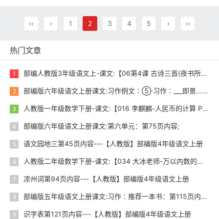
‹‹
‹
1
2
3
4
5
›
››
热门文章
部编人教版3年级语文上-课文:【06第4课 古诗三首(夜书所见)】视频网课内容
1
部编版六年级语文上册课文:习作例文∶⑤·习作∶___即景……………img102.jpg;尾巴空格语文园地：第103页内容;第104页内容;
2
人教版一年级数学下册-课文:【016 李麒麟-人民币的计算 P57-58】视频网课内容
3
部编版六年级语文上册课文:第六单元：第75页内容;
4
语文园地三第45页内容---【人教版】部编版4年级语文上册
5
人教版二年级数学下册-课文:【034 大冰老师-万以内数的认识3 P78，P81】视频网课内容
6
凉州词第94页内容---【人教版】部编版4年级语文上册
7
部编版五年级语文上册课文:习作∶推荐一本书：第115页内容;
8
识字表第121页内容---【人教版】部编版4年级语文上册
9